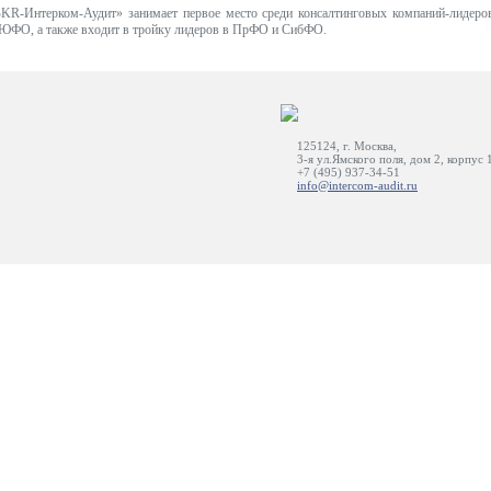
BKR-Интерком-Аудит» занимает первое место среди консалтинговых компаний-лидер
 ЮФО, а также входит в тройку лидеров в ПрФО и СибФО.
125124, г. Москва,
3-я ул.Ямского поля, дом 2, корпус 
+7 (495) 937-34-51
info@intercom-audit.ru