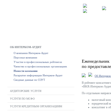
ОБ ИНТЕРКОМ-АУДИТ
О компании Интерком-Аудит
Персонал компании
Еженедельник 
Участие в профессиональных рейтингах
по предоставл
Членство в профессиональных организациях
Новости компании
Раскрытие информации Интерком-Аудит
Об Интерком
Сводные данные по СОУТ
В рейтинге консалтинг
«BKR-Интерком-Аудит»
АУДИТОРСКИЕ УСЛУГИ
По отдельным направл
УСЛУГИ ПО МСФО
налоговый конс
юридический ко
УСЛУГИ КРЕДИТНЫМ ОРГАНИЗАЦИЯМ
консалтинг в о